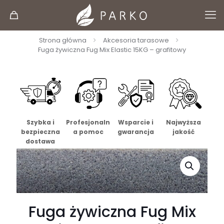
Strona główna
Akcesoria tarasowe
Fuga żywiczna Fug Mix Elastic 15KG – grafitowy
Szybka i
Profesjonaln
Wsparcie i
Najwyższa
bezpieczna
a pomoc
gwarancja
jakość
dostawa
Fuga żywiczna Fug Mix