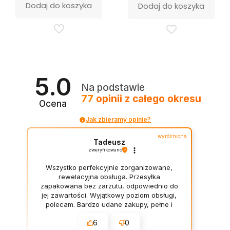
Dodaj do koszyka
Dodaj do koszyka
5.0
Na podstawie
77
opinii
z całego okresu
Ocena
Jak zbieramy opinie?
wyróżniona
Tadeusz
zweryfikowano
Wszystko perfekcyjnie zorganizowane,
rewelacyjna obsługa. Przesyłka
zapakowana bez zarzutu, odpowiednio do
jej zawartości. Wyjątkowy poziom obsługi,
polecam. Bardzo udane zakupy, pełne i
rzetelne opisy towaru. Na pewno wrócę
6
0
do nich. 👍️😎