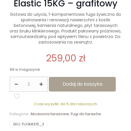
Elastic 15KG – grafitowy
Gotowa do użycia, 1-komponentowa fuga żywiczna do
spoinowania i renowacji nawierzchni z kostki
betonowej, kamienia naturalnego, płyt tarasowych
oraz bruku klinkierowego. Produkt pakowany próżniowo,
samoutwardzalny pod wpływem tlenu z powietrza. Do
zastosowania na zewnątrz.
259,00
zł
99 w magazynie
ilość
Dodaj do koszyka
Fuga
żywiczna
Fug
Mix
Czas wysyłki: do 5 dni roboczych
Elastic
15KG
Kategorie:
Akcesoria tarasowe
,
Fugi do tarasów
-
grafitowy
SKU:
FUGMIX15_3