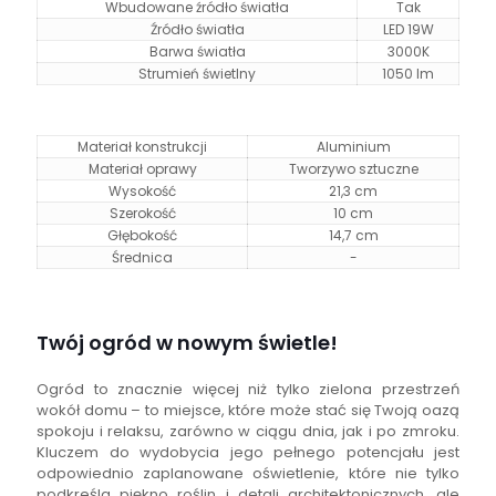
Wbudowane źródło światła
Tak
Źródło światła
LED 19W
Barwa światła
3000K
Strumień świetlny
1050 lm
Materiał konstrukcji
Aluminium
Materiał oprawy
Tworzywo sztuczne
Wysokość
21,3 cm
Szerokość
10 cm
Głębokość
14,7 cm
Średnica
-
Twój ogród w nowym świetle!
Ogród to znacznie więcej niż tylko zielona przestrzeń
wokół domu – to miejsce, które może stać się Twoją oazą
spokoju i relaksu, zarówno w ciągu dnia, jak i po zmroku.
Kluczem do wydobycia jego pełnego potencjału jest
odpowiednio zaplanowane oświetlenie, które nie tylko
podkreśla piękno roślin i detali architektonicznych, ale