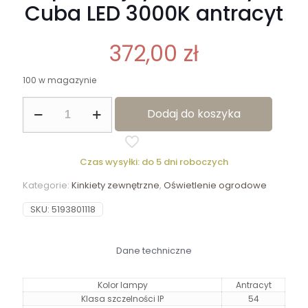
Cuba LED 3000K antracyt
372,00
zł
100 w magazynie
ilość
Dodaj do koszyka
Kinkiet
zewnętrzny
podwójny
obracany
Czas wysyłki: do 5 dni roboczych
Cuba
LED
Kategorie:
Kinkiety zewnętrzne
,
Oświetlenie ogrodowe
3000K
antracyt
SKU:
5193801118
Dane techniczne
Kolor lampy
Antracyt
Klasa szczelności IP
54