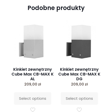
Podobne produkty
Kinkiet zewnętrzny
Kinkiet zewnętrzny
Cube Max CB-MAX K
Cube Max CB-MAX K
AL
DG
209,00
zł
209,00
zł
This
This
product
product
Select options
Select options
has
has
options
options
that
that