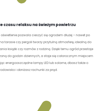
e czasu relaksu na świeżym powietrzu
świetlenie pozwala cieszyć się ogrodem dłużej – nawet po
 na tarasie czy pergoli tworzy przytulną atmosferę, idealną do
ania książki czy rozmów z rodziną. Dzięki temu ogród przestaje
czoną do godzin dziennych, a staje się całorocznym miejscem
ąc energooszczędne lampy LED lub solarne, dbasz także o
rodowisko i obniżasz rachunki za prąd.