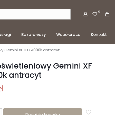
0
usługi
Baza wiedzy
Współpraca
Kontakt
wy Gemini XF LED 4000k antracyt
oświetleniowy Gemini XF
0k antracyt
zł
Dodaj do koszyka