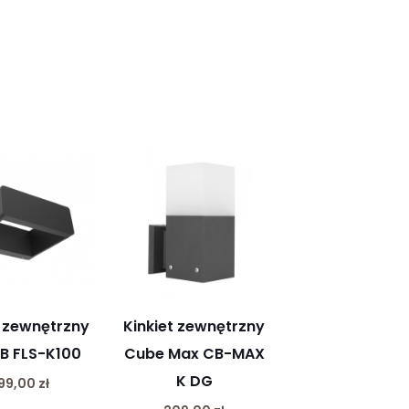
t zewnętrzny
Kinkiet zewnętrzny
B FLS-K100
Cube Max CB-MAX
K DG
99,00
zł