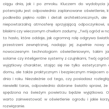
ciągu dnia, jak i po zmroku. Kluczem do wydobycia 
potencjału jest odpowiednio zaplanowane oświetlenie, kt
podkreśla piękno roślin i detali architektonicznych, ale
niepowtarzalną atmosferę sprzyjającą odpoczynkowi, 
bliskimi czy wieczornym chwilom zadumy. „Twój ogród w n
to hasło, które oddaje, jak ogromną rolę odgrywa świa
przestrzeni zewnętrznej, nadając jej zupełnie nowy w
nowoczesnym technologiom oświetleniowym, takim ja
solarne czy inteligentne systemy z czujnikami, Twój ogró
wyjątkowy charakter, stając się nie tylko estetycznym
domu, ale także praktycznym i bezpiecznym miejscem o
dnia i roku. Niezależnie od tego, czy posiadasz rozległą
niewielki taras, odpowiednio dobrane światło sprawi, że
spędzona na świeżym powietrzu będzie wyjątkowa. O
warto zainwestować w oświetlenie ogrodu i jakie korzy
rozwiązanie.