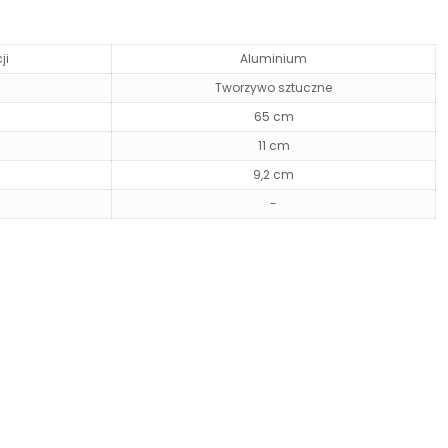
ji
Aluminium
Tworzywo sztuczne
65 cm
11 cm
9,2 cm
-