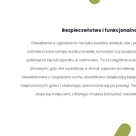
Bezpieczeństwo i funkcjonaln
Oświetlenie w ogrodzie to nie tylko kwestia estetyki, ale i
rozmieszczone lampy wzdłuż ścieżek, schodów czy podjazd
potknięcia się lub upadku w ciemności. To szczególnie waż
zimowym, gdy dni są krótsze, a zmrok zapada wcześniej. 
oświetleniowe z czujnikami ruchu dodatkowo zwiększają bezp
nieproszonych gości i ułatwiając poruszanie się po posesji. 
staje się miejscem, z którego możesz korzystać niezale