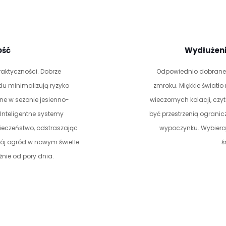
ość
Wydłużeni
 praktyczności. Dobrze
Odpowiednio dobrane o
u minimalizują ryzyko
zmroku. Miękkie światło
ne w sezonie jesienno-
wieczornych kolacji, czyt
Inteligentne systemy
być przestrzenią ograni
ieczeństwo, odstraszając
wypoczynku. Wybieraj
Twój ogród w nowym świetle
ś
żnie od pory dnia.