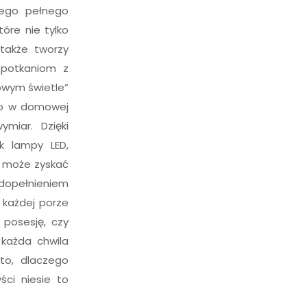
jego pełnego
óre nie tylko
 także tworzy
spotkaniom z
owym świetle”
tło w domowej
ymiar. Dzięki
k lampy LED,
d może zyskać
 dopełnieniem
 każdej porze
 posesję, czy
 każda chwila
to, dlaczego
ści niesie to