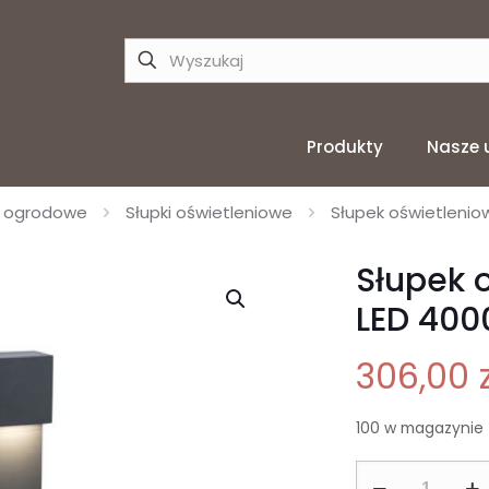
Produkty
Nasze 
e ogrodowe
Słupki oświetleniowe
Słupek oświetlenio
Słupek 
LED 400
306,00
100 w magazynie
ilość