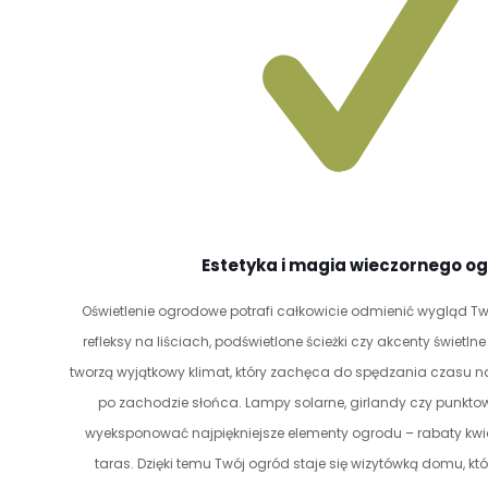
Estetyka i magia wieczornego o
Oświetlenie ogrodowe potrafi całkowicie odmienić wygląd Twoj
refleksy na liściach, podświetlone ścieżki czy akcenty świetl
tworzą wyjątkowy klimat, który zachęca do spędzania czasu n
po zachodzie słońca. Lampy solarne, girlandy czy punktow
wyeksponować najpiękniejsze elementy ogrodu – rabaty kw
taras. Dzięki temu Twój ogród staje się wizytówką domu, 