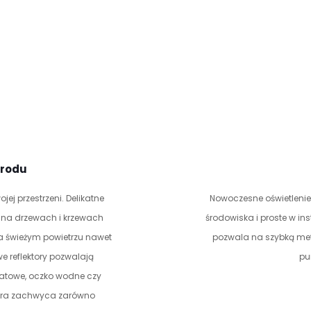
grodu
ej przestrzeni. Delikatne
Nowoczesne oświetlenie 
ne na drzewach i krzewach
środowiska i proste w i
a świeżym powietrzu nawet
pozwala na szybką met
e reflektory pozwalają
pu
iatowe, oczko wodne czy
która zachwyca zarówno