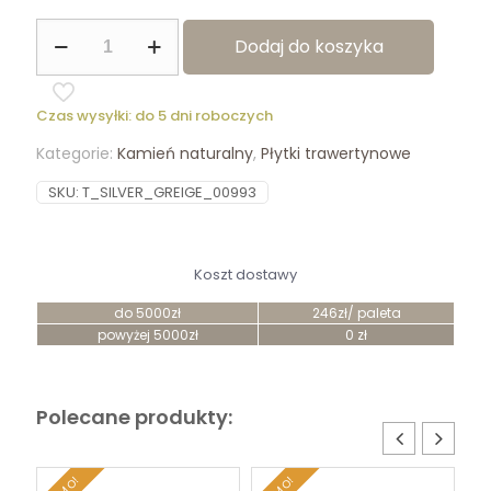
ilość
Dodaj do koszyka
Trawertyn
Silver
Greige
40,6x61x1,2cm
Czas wysyłki: do 5 dni roboczych
Kategorie:
Kamień naturalny
,
Płytki trawertynowe
SKU:
T_SILVER_GREIGE_00993
Koszt dostawy
do 5000zł
246zł/ paleta
powyżej 5000zł
0 zł
Polecane produkty: