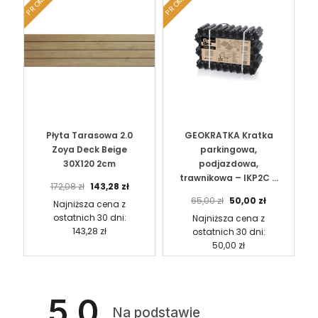
PROMO!
PROMO!
Płyta Tarasowa 2.0
GEOKRATKA Kratka
Zoya Deck Beige
parkingowa,
30X120 2cm
podjazdowa,
trawnikowa – IKP2C –
P
A
172,08
zł
143,28
zł
60x40cm – 5 sztuk –
i
k
P
A
65,00
zł
50,00
zł
Najniższa cena z
1,1m2
e
t
i
k
ostatnich 30 dni:
Najniższa cena z
r
u
e
t
143,28
zł
ostatnich 30 dni:
w
a
r
u
50,00
zł
o
l
w
a
t
n
o
l
n
a
t
n
a
c
n
a
5.0
c
e
a
c
Na podstawie