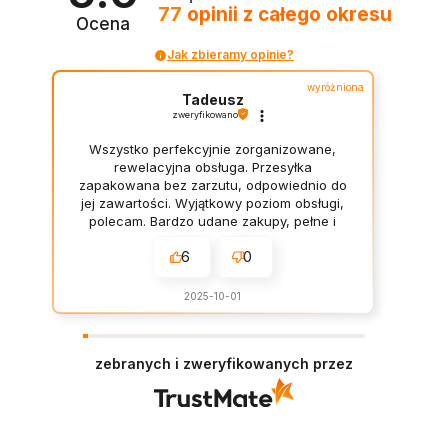
e
n
c
e
77
opinii
z całego okresu
Ocena
n
a
e
n
a
w
n
a
Jak zbieramy opinie?
w
y
a
w
y
n
w
y
wyróżniona
n
o
Tadeusz
y
n
zweryfikowano
o
s
n
o
s
i
o
s
Wszystko perfekcyjnie zorganizowane,
i
:
s
i
rewelacyjna obsługa. Przesyłka
ł
1
i
:
zapakowana bez zarzutu, odpowiednio do
a
4
ł
5
jej zawartości. Wyjątkowy poziom obsługi,
:
3
a
0
polecam. Bardzo udane zakupy, pełne i
1
,
:
,
rzetelne opisy towaru. Na pewno wrócę
7
2
6
0
6
0
do nich. 👍️😎
2
8
5
0
,
,
2025-10-01
0
z
0
z
8
ł
0
ł
.
.
zebranych i zweryfikowanych przez
z
z
ł
ł
.
.