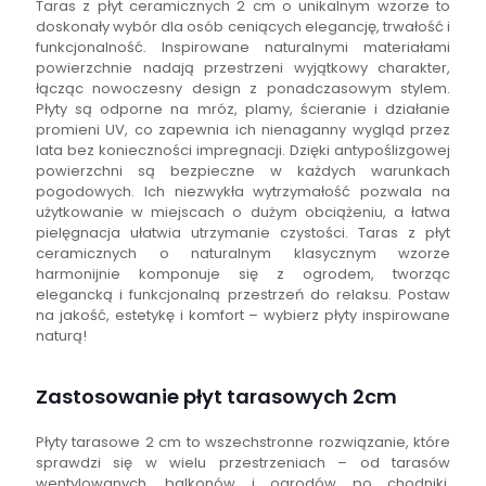
Taras z płyt ceramicznych 2 cm o unikalnym wzorze to
doskonały wybór dla osób ceniących elegancję, trwałość i
funkcjonalność. Inspirowane naturalnymi materiałami
powierzchnie nadają przestrzeni wyjątkowy charakter,
łącząc nowoczesny design z ponadczasowym stylem.
Płyty są odporne na mróz, plamy, ścieranie i działanie
promieni UV, co zapewnia ich nienaganny wygląd przez
lata bez konieczności impregnacji. Dzięki antypoślizgowej
powierzchni są bezpieczne w każdych warunkach
pogodowych. Ich niezwykła wytrzymałość pozwala na
użytkowanie w miejscach o dużym obciążeniu, a łatwa
pielęgnacja ułatwia utrzymanie czystości. Taras z płyt
ceramicznych o naturalnym klasycznym wzorze
harmonijnie komponuje się z ogrodem, tworząc
elegancką i funkcjonalną przestrzeń do relaksu. Postaw
na jakość, estetykę i komfort – wybierz płyty inspirowane
naturą!
Zastosowanie płyt tarasowych 2cm
Płyty tarasowe 2 cm to wszechstronne rozwiązanie, które
sprawdzi się w wielu przestrzeniach – od tarasów
wentylowanych, balkonów i ogrodów po chodniki,