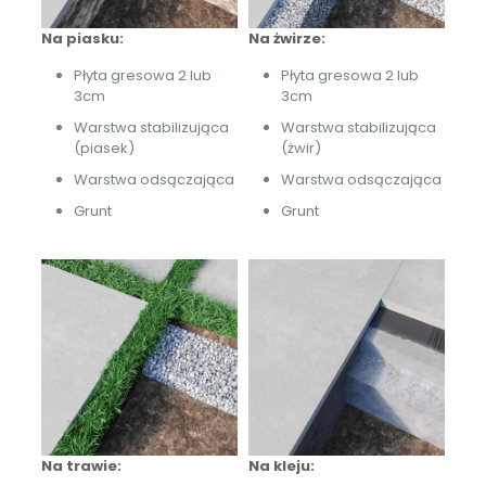
Na piasku:
Na żwirze:
Płyta gresowa 2 lub
Płyta gresowa 2 lub
3cm
3cm
Warstwa stabilizująca
Warstwa stabilizująca
(piasek)
(żwir)
Warstwa odsączająca
Warstwa odsączająca
Grunt
Grunt
Na trawie:
Na kleju: