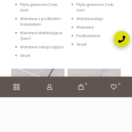
Płyta gresowa 2 lub
Płyta gresowa 2 lub
3cm
3cm
Warstwa z podłożem
Warstwa kleju
trawiastym
Wylewka
Warstwa stabilizująca
Podbudowa
(żwir)
Grunt
Warstwa odsączająca
Grunt
0
0
Na wsporniku:
Na betonie: