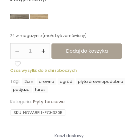
24 w magazynie (może być zamówiony)
ilość
Dodaj do koszyka
Płyta
Tarasowa
2.0
Eiche
Czas wysyłki: do 5 dni roboczych
Natur
30x120
Tagi:
2cm
drewno
ogród
płyta drewnopodobna
2cm
podjazd
taras
Kategoria:
Płyty tarasowe
SKU:
NOVABELL-ECH330R
Koszt dostawy