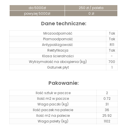
do 5000zł
250 zł / paleta
powyżej 5000zł
0 zł
Dane techniczne:
Mrozoodporność
Tak
Plamoodporność
Tak
Antypoślizgowość
R11
Rektyfikacja
Tak
Klasa ścieralności
-
Wytrzymałość na obciążenia (kg)
700
Gatunek płyt
1
Pakowanie:
Ilość sztuk w paczce
2
Ilość m2 w paczce
0.72
Waga paczki (kg)
31
Ilość paczek na palecie
36
Ilość m2 na palecie
25.92
Waga palety (kg)
1102